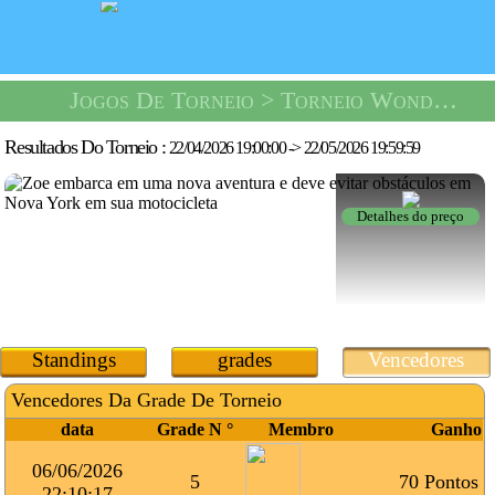
Jogos De Torneio
> Torneio Wonderz Rider -
Resultados Do Torneio :
22/04/2026 19:00:00
->
22/05/2026 19:59:59
Detalhes do preço
Standings
grades
Vencedores
Vencedores Da Grade De Torneio
data
Grade N °
Membro
Ganho
06/06/2026
5
70 Pontos
22:10:17