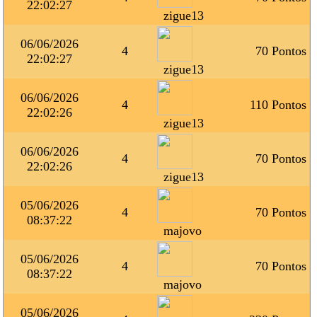
22:02:27
zigue13
06/06/2026
4
70 Pontos
22:02:27
zigue13
06/06/2026
4
110 Pontos
22:02:26
zigue13
06/06/2026
4
70 Pontos
22:02:26
zigue13
05/06/2026
4
70 Pontos
08:37:22
majovo
05/06/2026
4
70 Pontos
08:37:22
majovo
05/06/2026