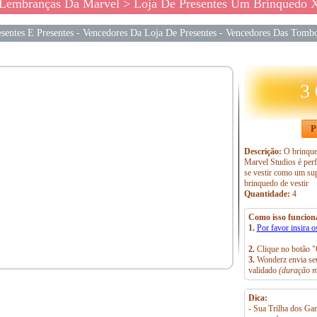
 Lembranças Da Marvel
> Loja De Presentes Um Brinquedo X-Men '97 
sentes E Presentes
-
Vencedores Da Loja De Presentes
-
Vencedores Das Tombo
3
P
Descrição:
O brinque
Marvel Studios é perf
se vestir como um sup
brinquedo de vestir
Quantidade:
4
Como isso funcion
1.
Por favor insira o
2.
Clique no botão "
3.
Wonderz envia seu
validado
(duração m
Dica:
- Sua Trilha dos Gan