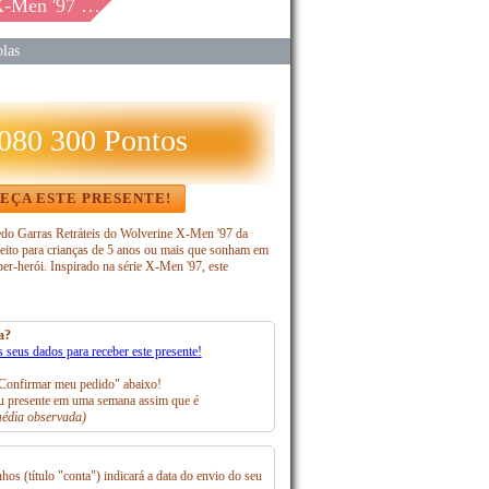
Da Marvel St
las
 080 300 Pontos
EÇA ESTE PRESENTE!
do Garras Retráteis do Wolverine X-Men '97 da
eito para crianças de 5 anos ou mais que sonham em
er-herói. Inspirado na série X-Men '97, este
a?
s seus dados para receber este presente!
Confirmar meu pedido" abaixo!
 presente em uma semana assim que é
édia observada)
hos (título "conta") indicará a data do envio do seu