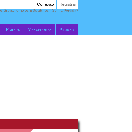
Conexão
Registrar
 Grátis, Torneios E Scratches!
Senha Perdida?
Parede
Vencedores
Ajudar