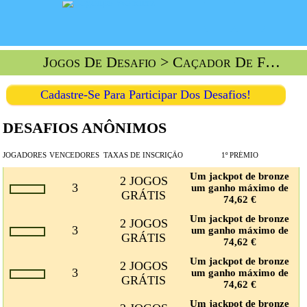
Jogos De Desafio
> Caçador De Fantasmas
Cadastre-Se Para Participar Dos Desafios!
DESAFIOS ANÔNIMOS
JOGADORES
VENCEDORES
TAXAS DE INSCRIÇÃO
1º PRÉMIO
Um jackpot de bronze
2 JOGOS
3
um ganho máximo de
GRÁTIS
74,62 €
Um jackpot de bronze
2 JOGOS
3
um ganho máximo de
GRÁTIS
74,62 €
Um jackpot de bronze
2 JOGOS
3
um ganho máximo de
GRÁTIS
74,62 €
Um jackpot de bronze