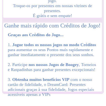
jogo.
Troque-os por presentes em nossas vitrines de
presentes.
É grátis e sem empate!
De acordo com os seus desejos, divirta-se em
Torneios, Loot Games, Desafios ou no nosso Jogo
Graças aos Créditos do Jogo...
do Mês e ganhe mais Pontos e Presentes!
1.
Jogue todos os nossos jogos no modo Créditos
para aumentar os seus Pontos mais rapidamente e
ganhar imediatamente o presente dos seus sonhos.
2. Participe
nos nossos Jogos de Boogey
, Torneios
e Raspadinhas para ganhar presentes excepcionais!
3.
Obtenha muitos benefícios VIP
com o nosso
cartão de fidelidade, o DreamCard: Presentes
adicionais graças à sua fidelidade, Jogos especiais
acessíveis apenas a VIPs