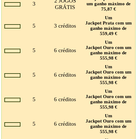
2 JOGOS
3
um ganho máximo de
GRÁTIS
75,87 €
Um
Jackpot Prata com um
5
3 créditos
ganho máximo de
559,49 €
Um
Jackpot Ouro com um
5
6 créditos
ganho máximo de
555,98 €
Um
Jackpot Ouro com um
5
6 créditos
ganho máximo de
555,98 €
Um
Jackpot Ouro com um
5
6 créditos
ganho máximo de
555,98 €
Um
Jackpot Ouro com um
5
6 créditos
ganho máximo de
555,98 €