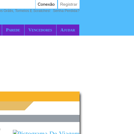
Conexão
Registrar
 Grátis, Torneios E Scratches!
Senha Perdida?
Parede
Vencedores
Ajudar
r