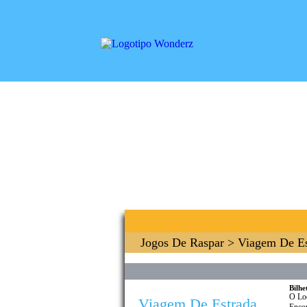
Jogos De Raspar
> Viagem De Es
Bilhe
O Lo
Viagem De Estrada
Encon