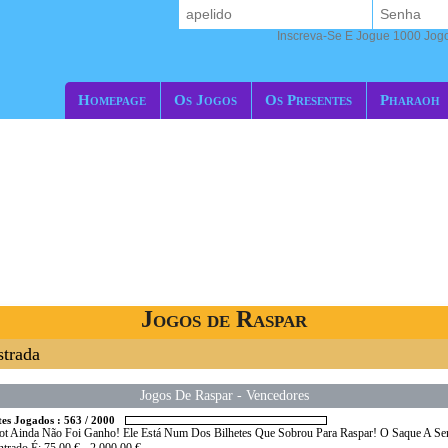
Inscreva-Se E Jogue 1000 Jogos
Homepage
Os Jogos
Os Presentes
Pharaoh
Jogos de Raspar
trada
Jogos De Raspar
-
Vencedores
tes Jogados :
563
/
2000
ot Ainda Não Foi Ganho! Ele Está Num Dos Bilhetes Que Sobrou Para Raspar! O Saque A Se
trado É: 75,00 € - 2 000,00 €