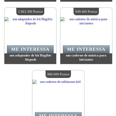
Valor:
2 261 700 Pontos
Valor:
1 585 200 Pontos
Quantidade disponível:
4
Quantidade disponível:
4
1.063.300 Pontos
949.400 Pontos
ME INTERESSA
ME INTERESSA
um adaptador de kit Hagibis
um caderno de música para
Airpods
iniciantes
Valor:
1 063 300 Pontos
Valor:
949 400 Pontos
Quantidade disponível:
4
Quantidade disponível:
4
886.600 Pontos