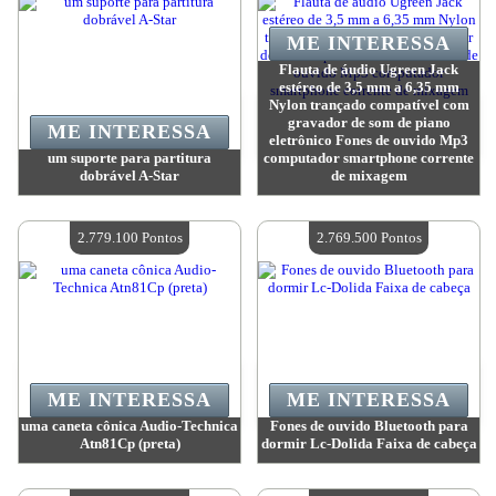
ME INTERESSA
Flauta de áudio Ugreen Jack
estéreo de 3,5 mm a 6,35 mm
Nylon trançado compatível com
gravador de som de piano
ME INTERESSA
eletrônico Fones de ouvido Mp3
um suporte para partitura
computador smartphone corrente
dobrável A-Star
de mixagem
Valor:
3 132 500 Pontos
Valor:
3 082 800 Pontos
Quantidade disponível:
4
Quantidade disponível:
4
2.779.100 Pontos
2.769.500 Pontos
ME INTERESSA
ME INTERESSA
uma caneta cônica Audio-Technica
Fones de ouvido Bluetooth para
Atn81Cp (preta)
dormir Lc-Dolida Faixa de cabeça
Valor:
2 779 100 Pontos
Valor:
2 769 500 Pontos
Quantidade disponível:
4
Quantidade disponível:
4