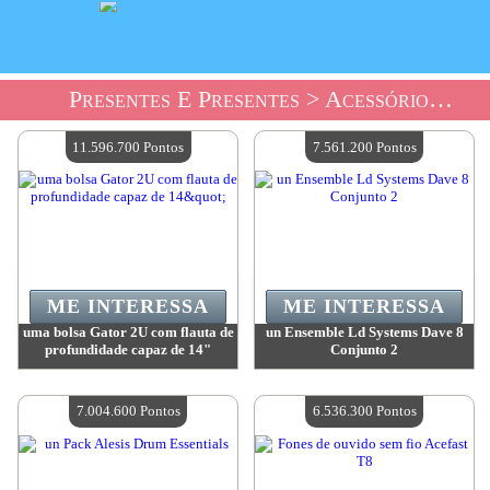
Presentes E Presentes
> Acessórios De Música Para Loja De Presentes
11.596.700 Pontos
7.561.200 Pontos
ME INTERESSA
ME INTERESSA
uma bolsa Gator 2U com flauta de
un Ensemble Ld Systems Dave 8
profundidade capaz de 14"
Conjunto 2
Valor:
11 596 700 Pontos
Valor:
7 561 200 Pontos
Quantidade disponível:
4
Quantidade disponível:
4
7.004.600 Pontos
6.536.300 Pontos