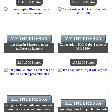
2.516.600 Pontos
2.296.600 Pontos
ME INTERESSA
ME INTERESSA
um chapéu Bluetooth para
Cabos Adam Hall Cabo 4 estrelas
mulheres e homens
Mfp 0300
Valor:
2 516 600 Pontos
Valor:
2 296 600 Pontos
Quantidade disponível:
4
Quantidade disponível:
4
2.261.700 Pontos
1.585.200 Pontos
ME INTERESSA
ME INTERESSA
um gorro Bluetooth com fones de
ouvido estéreo para mulheres
um adaptador Horjor Kit Airpods