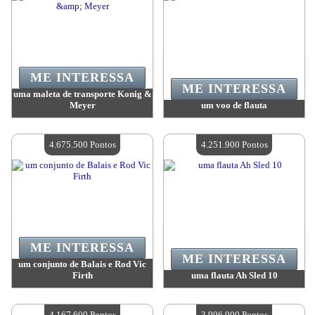
ME INTERESSA
ME INTERESSA
uma maleta de transporte Konig &
Meyer
um voo de flauta
Valor:
5 691 200 Pontos
Valor:
5 691 200 Pontos
Quantidade disponível:
4
Quantidade disponível:
4
4.675.500 Pontos
4.251.900 Pontos
ME INTERESSA
ME INTERESSA
um conjunto de Balais e Rod Vic
Firth
uma flauta Ah Sled 10
Valor:
4 675 500 Pontos
Valor:
4 251 900 Pontos
Quantidade disponível:
4
Quantidade disponível:
4
4.167.600 Pontos
3.996.900 Pontos