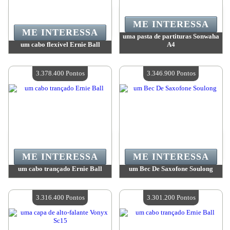
ME INTERESSA
ME INTERESSA
uma pasta de partituras Sonwaha
um cabo flexível Ernie Ball
A4
Valor:
3 426 100 Pontos
Valor:
3 404 800 Pontos
Quantidade disponível:
4
Quantidade disponível:
4
3.378.400 Pontos
3.346.900 Pontos
ME INTERESSA
ME INTERESSA
um cabo trançado Ernie Ball
um Bec De Saxofone Soulong
Valor:
3 378 400 Pontos
Valor:
3 346 900 Pontos
Quantidade disponível:
4
Quantidade disponível:
4
3.316.400 Pontos
3.301.200 Pontos