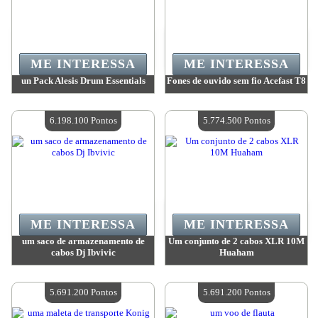
ME INTERESSA
ME INTERESSA
un Pack Alesis Drum Essentials
Fones de ouvido sem fio Acefast T8
Valor:
7 004 600 Pontos
Valor:
6 536 300 Pontos
Quantidade disponível:
4
Quantidade disponível:
4
6.198.100 Pontos
5.774.500 Pontos
ME INTERESSA
ME INTERESSA
um saco de armazenamento de
Um conjunto de 2 cabos XLR 10M
cabos Dj Ibvivic
Huaham
Valor:
6 198 100 Pontos
Valor:
5 774 500 Pontos
Quantidade disponível:
4
Quantidade disponível:
4
5.691.200 Pontos
5.691.200 Pontos