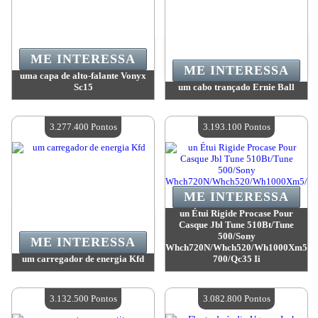
ME INTERESSA
ME INTERESSA
uma capa de alto-falante Vonyx
Sc15
um cabo trançado Ernie Ball
Valor:
3 316 400 Pontos
Valor:
3 301 200 Pontos
Quantidade disponível:
4
Quantidade disponível:
4
3.277.400 Pontos
3.193.100 Pontos
ME INTERESSA
un Étui Rigide Procase Pour
Casque Jbl Tune 510Bt/Tune
500/Sony
ME INTERESSA
Whch720N/Whch520/Wh1000Xm5/W
um carregador de energia Kfd
700/Qc35 Ii
Valor:
3 277 400 Pontos
Valor:
3 193 100 Pontos
Quantidade disponível:
4
Quantidade disponível:
4
3.132.500 Pontos
3.082.800 Pontos