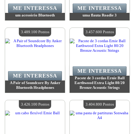
ME INTERESSA
ME INTERESSA
um acessório Bluetooth
uma flauta Roadie 3
Valor:
3 701 000 Pontos
Valor:
3 490 100 Pontos
Quantidade disponível:
4
Quantidade disponível:
4
3.489.100 Pontos
3.457.600 Pontos
ME INTERESSA
ME INTERESSA
Pacote de 3 cordas Ernie Ball
A Pair of Soundcore By Anker
Earthwood Extra Light 80/20
Bluetooth Headphones
Bronze Acoustic Strings
Valor:
3 489 100 Pontos
Valor:
3 457 600 Pontos
Quantidade disponível:
4
Quantidade disponível:
4
3.426.100 Pontos
3.404.800 Pontos