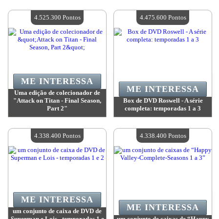
Valor:
5 258 900 Pontos
Valor:
5 258 900 Pontos
Quantidade disponível:
4
Quantidade disponível:
4
4.525.300 Pontos
4.475.600 Pontos
ME INTERESSA
ME INTERESSA
Uma edição de colecionador de
"Attack on Titan - Final Season,
Box de DVD Roswell - A série
Part 2"
completa: temporadas 1 a 3
Valor:
4 525 300 Pontos
Valor:
4 475 600 Pontos
Quantidade disponível:
4
Quantidade disponível:
4
4.338.400 Pontos
4.338.400 Pontos
ME INTERESSA
ME INTERESSA
um conjunto de caixa de DVD de
Superman e Lois - temporadas 1 e
um conjunto de caixas de “Happy