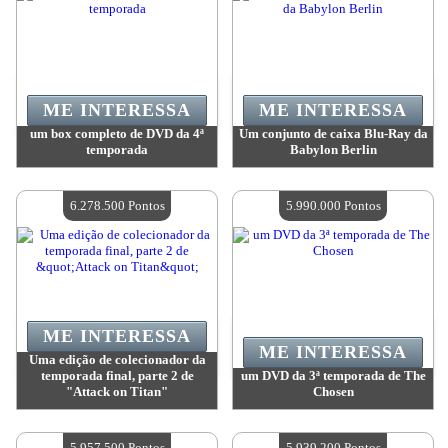
ME INTERESSA
ME INTERESSA
um box completo de DVD da 4ª
Um conjunto de caixa Blu-Ray da
temporada
Babylon Berlin
Valor:
7 986 200 Pontos
Valor:
6 785 400 Pontos
Quantidade disponível:
4
Quantidade disponível:
4
6.278.500 Pontos
5.990.000 Pontos
ME INTERESSA
ME INTERESSA
Uma edição de colecionador da
temporada final, parte 2 de
um DVD da 3ª temporada de The
"Attack on Titan"
Chosen
Valor:
6 278 500 Pontos
Valor:
5 990 000 Pontos
Quantidade disponível:
4
Quantidade disponível:
4
5.957.500 Pontos
5.939.200 Pontos