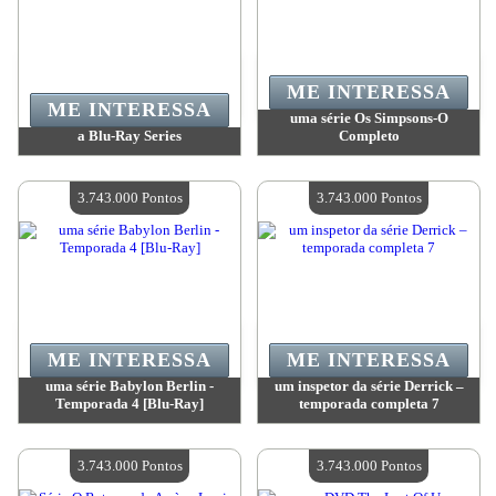
ME INTERESSA
ME INTERESSA
uma série Os Simpsons-O
a Blu-Ray Series
Completo
Valor:
3 918 900 Pontos
Valor:
3 828 300 Pontos
Quantidade disponível:
4
Quantidade disponível:
4
3.743.000 Pontos
3.743.000 Pontos
ME INTERESSA
ME INTERESSA
uma série Babylon Berlin -
um inspetor da série Derrick –
Temporada 4 [Blu-Ray]
temporada completa 7
Valor:
3 743 000 Pontos
Valor:
3 743 000 Pontos
Quantidade disponível:
4
Quantidade disponível:
4
3.743.000 Pontos
3.743.000 Pontos