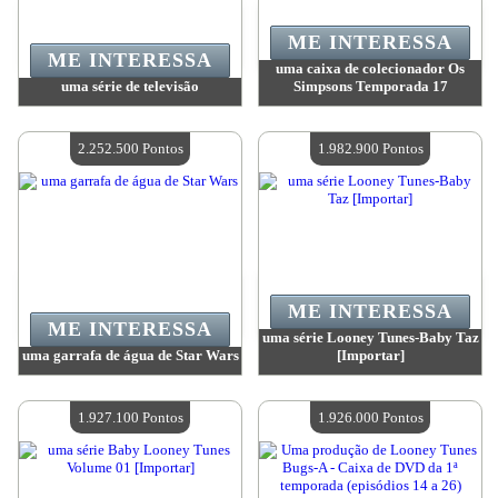
ME INTERESSA
ME INTERESSA
uma caixa de colecionador Os
uma série de televisão
Simpsons Temporada 17
Valor:
2 403 400 Pontos
Valor:
2 403 400 Pontos
Quantidade disponível:
4
Quantidade disponível:
4
2.252.500 Pontos
1.982.900 Pontos
ME INTERESSA
ME INTERESSA
uma série Looney Tunes-Baby Taz
uma garrafa de água de Star Wars
[Importar]
Valor:
2 252 500 Pontos
Valor:
1 982 900 Pontos
Quantidade disponível:
4
Quantidade disponível:
4
1.927.100 Pontos
1.926.000 Pontos