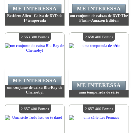
ME INTERESSA
ME INTERESSA
Resident Alien - Caixa de DVD da
um conjunto de caixas de DVD The
1ª temporada
Flash - Amazon Edition
Valor:
2 792 300 Pontos
Valor:
2 663 500 Pontos
Quantidade disponível:
4
Quantidade disponível:
4
2.663.300 Pontos
2.658.400 Pontos
ME INTERESSA
ME INTERESSA
um conjunto de caixa Blu-Ray de
Chernobyl
uma temporada de série
Valor:
2 663 300 Pontos
Valor:
2 658 400 Pontos
Quantidade disponível:
4
Quantidade disponível:
4
2.657.400 Pontos
2.657.400 Pontos