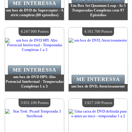
ME INTERESSA
Um Box Set Quantum Leap - As 5
um box de DVD do Supercopter - A
Temporadas Completas com 97
série completa (80 episódios)
Episódios
Valor:
4 247 000 Pontos
Valor:
4 247 000 Pontos
Quantidade disponível:
4
Quantidade disponível:
4
4.247.000 Pontos
4.161.700 Pontos
ME INTERESSA
um box de DVD HPI: Alto
ME INTERESSA
Potencial Intelectual - Temporadas
Completas 1 a 3
um box de DVD, Atenciosamente
Valor:
4 247 000 Pontos
Valor:
4 161 700 Pontos
Quantidade disponível:
4
Quantidade disponível:
4
3.931.100 Pontos
3.927.100 Pontos