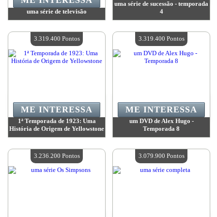
ME INTERESSA
uma série de sucessão - temporada
uma série de televisão
4
Valor:
3 503 500 Pontos
Valor:
3 319 400 Pontos
Quantidade disponível:
4
Quantidade disponível:
4
3.319.400 Pontos
3.319.400 Pontos
ME INTERESSA
ME INTERESSA
1ª Temporada de 1923: Uma
um DVD de Alex Hugo -
História de Origem de Yellowstone
Temporada 8
Valor:
3 319 400 Pontos
Valor:
3 319 400 Pontos
Quantidade disponível:
4
Quantidade disponível:
4
3.236.200 Pontos
3.079.900 Pontos