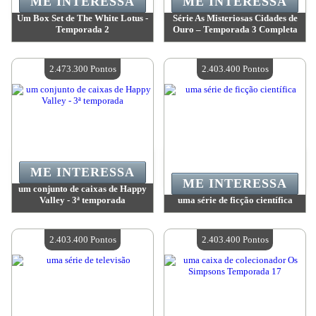
ME INTERESSA
ME INTERESSA
Um Box Set de The White Lotus -
Série As Misteriosas Cidades de
Temporada 2
Ouro – Temporada 3 Completa
Valor:
2 473 300 Pontos
Valor:
2 473 300 Pontos
Quantidade disponível:
4
Quantidade disponível:
4
2.473.300 Pontos
2.403.400 Pontos
ME INTERESSA
ME INTERESSA
um conjunto de caixas de Happy
Valley - 3ª temporada
uma série de ficção científica
Valor:
2 473 300 Pontos
Valor:
2 403 400 Pontos
Quantidade disponível:
4
Quantidade disponível:
4
2.403.400 Pontos
2.403.400 Pontos