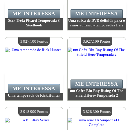
ME INTERESSA
ME INTERESSA
Star Trek: Picard Temporada 3
Uma caixa de DVD definida para o
Steelbook
amor ao risco - temporadas 1 a 2
Valor:
3 931 100 Pontos
Valor:
3 927 100 Pontos
Quantidade disponível:
4
Quantidade disponível:
4
3.927.100 Pontos
3.927.100 Pontos
ME INTERESSA
ME INTERESSA
um Cofre Blu-Ray Rising Of The
Uma temporada de Rick Hunter
Shield Hero-Temporada 2
Valor:
3 927 100 Pontos
Valor:
3 927 100 Pontos
Quantidade disponível:
4
Quantidade disponível:
4
3.918.900 Pontos
3.828.300 Pontos