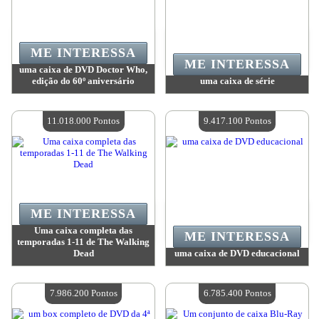
ME INTERESSA
ME INTERESSA
uma caixa de DVD Doctor Who,
edição do 60º aniversário
uma caixa de série
Valor:
13 480 100 Pontos
Valor:
12 802 600 Pontos
Quantidade disponível:
4
Quantidade disponível:
4
11.018.000 Pontos
9.417.100 Pontos
ME INTERESSA
Uma caixa completa das
ME INTERESSA
temporadas 1-11 de The Walking
Dead
uma caixa de DVD educacional
Valor:
11 018 000 Pontos
Valor:
9 417 100 Pontos
Quantidade disponível:
4
Quantidade disponível:
4
7.986.200 Pontos
6.785.400 Pontos