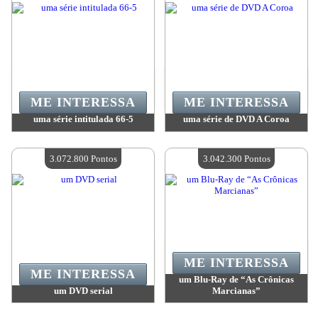
ME INTERESSA
ME INTERESSA
uma série intitulada 66-5
uma série de DVD A Coroa
Valor:
3 079 900 Pontos
Valor:
3 079 900 Pontos
Quantidade disponível:
4
Quantidade disponível:
4
3.072.800 Pontos
3.042.300 Pontos
ME INTERESSA
ME INTERESSA
um Blu-Ray de “As Crônicas
um DVD serial
Marcianas”
Valor:
3 072 800 Pontos
Valor:
3 042 300 Pontos