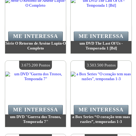
ME INTERESSA
ME INTERESSA
Série O Retorno de Arsène Lupin-O
um DVD The Last Of Us -
Completo
Temporada 1 [Bd]
Valor:
3 743 000 Pontos
Valor:
3 743 000 Pontos
Quantidade disponível:
4
Quantidade disponível:
4
3.675.200 Pontos
3.503.500 Pontos
ME INTERESSA
ME INTERESSA
um DVD "Guerra dos Tronos,
a Box Series “O coração tem suas
Temporada 7"
razões”, temporadas 1-3
Valor:
3 675 200 Pontos
Valor:
3 503 500 Pontos
Quantidade disponível:
4
Quantidade disponível:
4