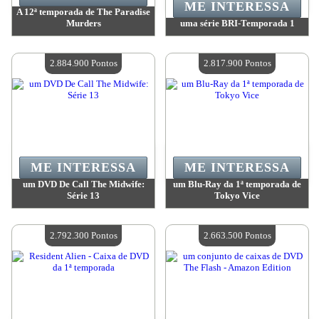
ME INTERESSA
A 12ª temporada de The Paradise
Murders
uma série BRI-Temporada 1
Valor:
2 895 900 Pontos
Valor:
2 895 900 Pontos
Quantidade disponível:
4
Quantidade disponível:
4
2.884.900 Pontos
2.817.900 Pontos
ME INTERESSA
ME INTERESSA
um DVD De Call The Midwife:
um Blu-Ray da 1ª temporada de
Série 13
Tokyo Vice
Valor:
2 884 900 Pontos
Valor:
2 817 900 Pontos
Quantidade disponível:
4
Quantidade disponível:
4
2.792.300 Pontos
2.663.500 Pontos