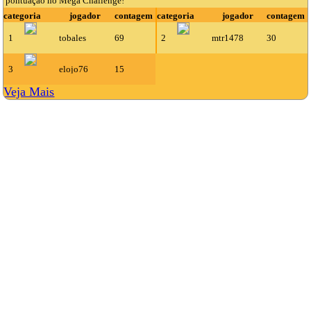
pontuação no Mega Challenge!
categoria
jogador
contagem
categoria
jogador
contagem
1
tobales
69
2
mtr1478
30
3
elojo76
15
Veja Mais