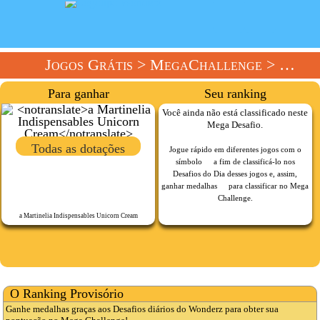
Jogos Grátis
>
MegaChallenge
> MegaChallenge Da Semana
Para ganhar
Seu ranking
Você ainda não está classificado neste
Mega Desafio.
Todas as dotações
Jogue rápido em diferentes jogos com o
símbolo
a fim de classificá-lo nos
Desafios do Dia desses jogos e, assim,
ganhar medalhas
para classificar no Mega
Challenge.
a Martinelia Indispensables Unicorn Cream
O Ranking Provisório
Ganhe medalhas graças aos Desafios diários do Wonderz para obter sua