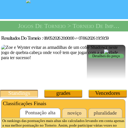
Jogos De Torneio
> Torneio De Impacto Safe Box -
Resultados Do Torneio :
08/05/2026 20:00:00
->
07/06/2026 19:59:59
Detalhes do preço
Standings
grades
Vencedores
Classificações Finais
Pontuação alta
noviço
pluralidade
Os rankings das pontuações mais altas são calculados levando em conta apenas
a sua melhor pontuação no Torneio. Assim, pode participar várias vezes no