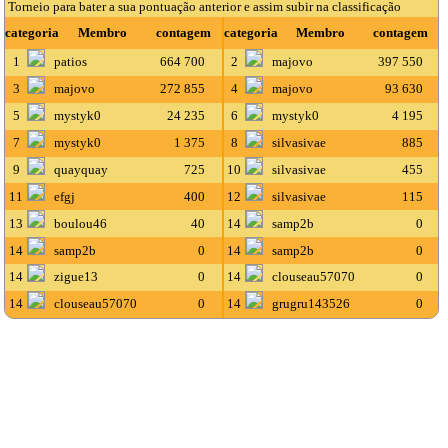
Torneio para bater a sua pontuação anterior e assim subir na classificação
categoria
Membro
contagem
categoria
Membro
contagem
1
patios
664 700
2
majovo
397 550
3
majovo
272 855
4
majovo
93 630
5
mystyk0
24 235
6
mystyk0
4 195
7
mystyk0
1 375
8
silvasivae
885
9
quayquay
725
10
silvasivae
455
11
efgj
400
12
silvasivae
115
13
boulou46
40
14
samp2b
0
14
samp2b
0
14
samp2b
0
14
zigue13
0
14
clouseau57070
0
14
clouseau57070
0
14
grugru143526
0