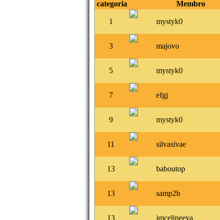
categoria
Membro
1
mystyk0
3
majovo
5
mystyk0
7
efgj
9
mystyk0
11
silvasivae
13
baboutop
13
samp2b
13
jmcelineeva