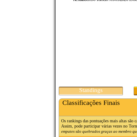
Standings
Classificações Finais
Os rankings das pontuações mais altas são 
Assim, pode participar várias vezes no Torne
empates são quebrados graças ao membro que