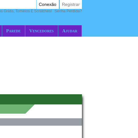
Conexão
Registrar
 Grátis, Torneios E Scratches!
Senha Perdida?
Parede
Vencedores
Ajudar