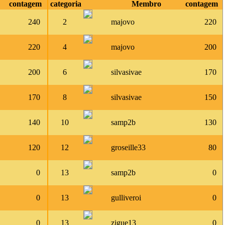
contagem
categoria
Membro
contagem
240
2
majovo
220
220
4
majovo
200
200
6
silvasivae
170
170
8
silvasivae
150
140
10
samp2b
130
120
12
groseille33
80
0
13
samp2b
0
0
13
gulliveroi
0
0
13
zigue13
0