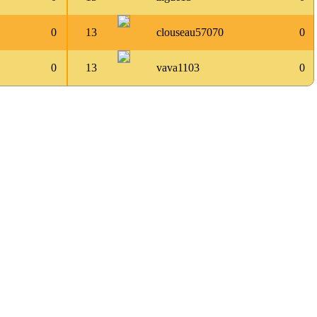
0
13
clouseau57070
0
0
13
vava1103
0