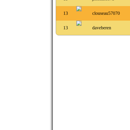
13
clouseau57070
13
daveberen