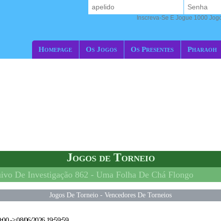
Inscreva-Se E Jogue 1000 Jogos
Homepage
Os Jogos
Os Presentes
Pharaoh
Jogos de Torneio
ivo De Investigação 862 -
Uma Folha De Chá Flongo
Jogos De Torneio
-
Vencedores De Torneios
0:00
->
08/06/2026 19:59:59