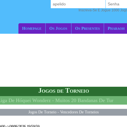
Inscreva-Se E Jogue 1000 Jogos
Homepage
Os Jogos
Os Presentes
Pharaoh
Jogos de Torneio
Liga De Hóquei Wonderz -
Muitos 20 Bandanas De Tur
Jogos De Torneio
-
Vencedores De Torneios
0:00
->
08/06/2026 19:59:59