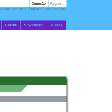
Conexão
Registrar
 Grátis, Torneios E Scratches!
Senha Perdida?
Parede
Vencedores
Ajudar