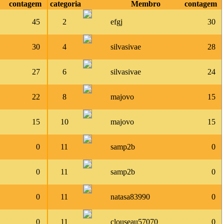
contagem
categoria
Membro
contagem
45
2
efgj
30
30
4
silvasivae
28
27
6
silvasivae
24
22
8
majovo
15
15
10
majovo
15
0
11
samp2b
0
0
11
samp2b
0
0
11
natasa83990
0
0
11
clouseau57070
0