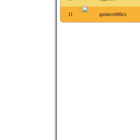
11
gustavo086cs