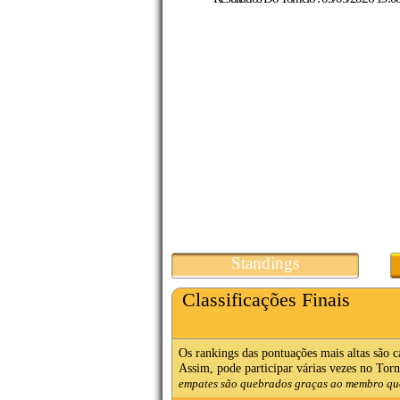
Standings
Classificações Finais
Os rankings das pontuações mais altas são 
Assim, pode participar várias vezes no Torne
empates são quebrados graças ao membro que