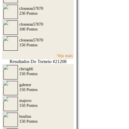
clouseau57070
230 Pontos
clouseau57070
100 Pontos
clouseau57070
150 Pontos
Veja mais
Resultados Do Torneio #21208
chrisg66
150 Pontos
galenor
150 Pontos
majovo
150 Pontos
boulius
150 Pontos