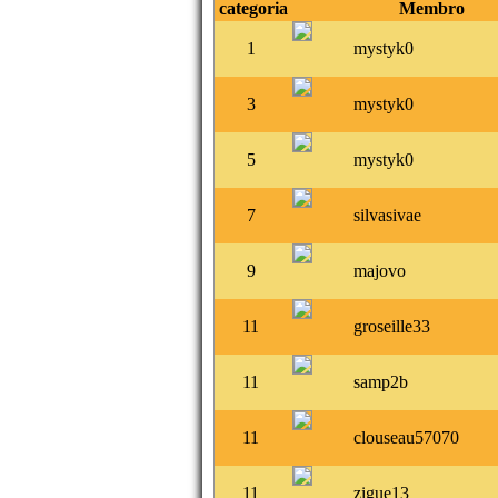
categoria
Membro
1
mystyk0
3
mystyk0
5
mystyk0
7
silvasivae
9
majovo
11
groseille33
11
samp2b
11
clouseau57070
11
zigue13