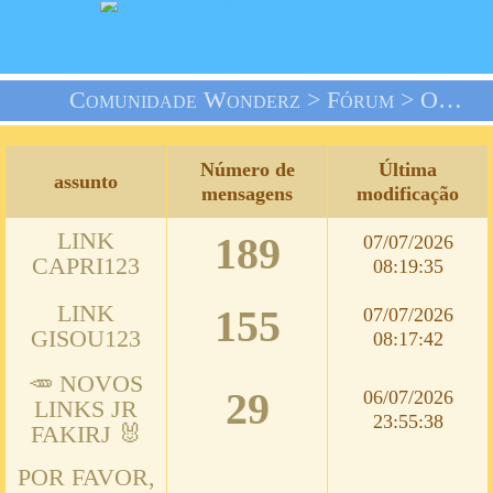
Comunidade Wonderz >
Fórum
> Os Jogos
Número de
Última
assunto
mensagens
modificação
LINK
189
07/07/2026
CAPRI123
08:19:35
LINK
155
07/07/2026
GISOU123
08:17:42
🥕 NOVOS
29
06/07/2026
LINKS JR
23:55:38
FAKIRJ 🐰
POR FAVOR,