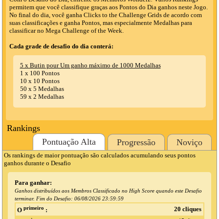
permitem que você classifique graças aos Pontos do Dia ganhos neste Jogo.
No final do dia, você ganha Clicks to the Challenge Grids de acordo com
suas classificações e ganha Pontos, mas especialmente Medalhas para
classificar no Mega Challenge of the Week.
Cada grade de desafio do dia conterá:
5 x Butin pour Um ganho máximo de 1000 Medalhas
1 x 100 Pontos
10 x 10 Pontos
50 x 5 Medalhas
59 x 2 Medalhas
Rankings
Pontuação Alta
Progressão
Noviço
Os rankings de maior pontuação são calculados acumulando seus pontos
ganhos durante o Desafio
Para ganhar:
Ganhos distribuídos aos Membros Classificado no High Score quando este Desafio
terminar. Fim do Desafio:
06/08/2026 23:59:59
primeiro
20 cliques
O
: