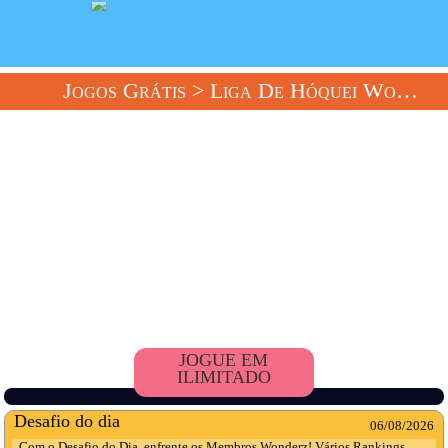
Jogos Grátis
> Liga De Hóquei Wonderz
JOGUE EM
ILIMITADO
Desafio do dia
06/08/2026
Com o Desafio do Dia, enfrente os Membros Wonderz! Vários Rankings