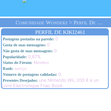
Comunidade Wonderz > Perfil De Kiki2461 > Homepage
PERFIL DE KIKI2461
0
Postagens postadas na parede:
0
Gosta de suas mensagens:
0
Não gosta de suas mensagens:
0,67%
Popularidade:
Membro
Status do Fórum:
noviço
Rank:
0
Número de postagens validadas:
une Nintendo Wii, 200 € e un
Presentes Desejados:
Livre Electronique Fnac Book