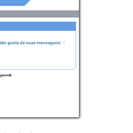
ão gosta de suas mensagens:
0
 parede