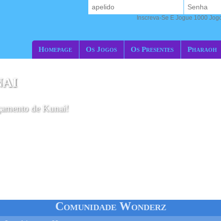
Inscreva-Se E Jogue 1000 Jogos
Homepage
Os Jogos
Os Presentes
Pharaoh
NAI
nçamento de Kunai!
Comunidade Wonderz