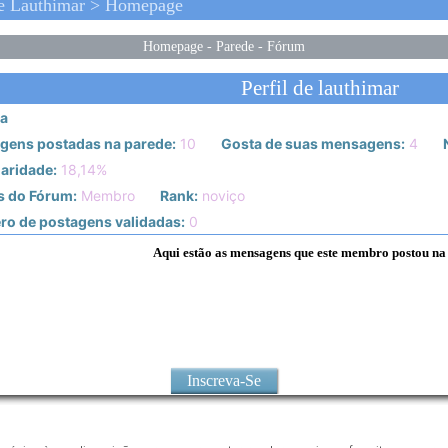
e Lauthimar > Homepage
Homepage
-
Parede
-
Fórum
Perfil de lauthimar
a
gens postadas na parede:
10
Gosta de suas mensagens:
4
N
aridade:
18,14%
s do Fórum:
Membro
Rank:
noviço
o de postagens validadas:
0
Aqui estão as mensagens que este membro postou na
Inscreva-Se