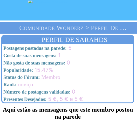
Comunidade Wonderz > Perfil De Sarahds > Homepage
PERFIL DE SARAHDS
5
Postagens postadas na parede:
1
Gosta de suas mensagens:
0
Não gosta de suas mensagens:
15,47%
Popularidade:
Membro
Status do Fórum:
noviço
Rank:
0
Número de postagens validadas:
5 €, 5 € e 5 €
Presentes Desejados:
Aqui estão as mensagens que este membro postou
na parede