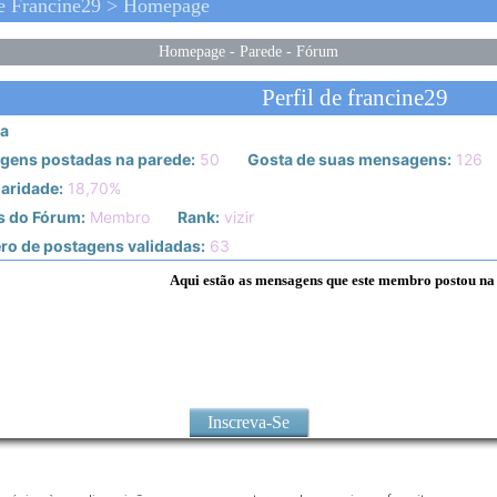
e Francine29 > Homepage
Homepage
-
Parede
-
Fórum
Perfil de francine29
a
gens postadas na parede:
50
Gosta de suas mensagens:
126
aridade:
18,70%
s do Fórum:
Membro
Rank:
vizir
o de postagens validadas:
63
Aqui estão as mensagens que este membro postou na
Inscreva-Se