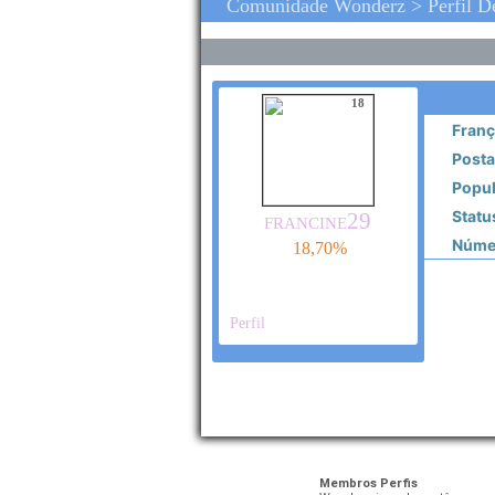
Comunidade Wonderz > Perfil D
18
Franç
Posta
Popul
Statu
francine29
Númer
18,70%
Perfil
Membros Perfis