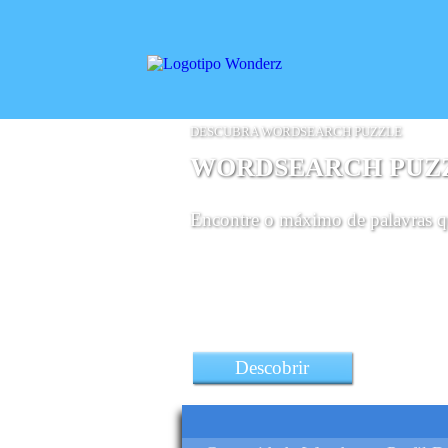
DESCUBRA WORDSEARCH PUZZLE
WORDSEARCH PUZ
Encontre o máximo de palavras q
um Smartphone Poco F4 
um smartphone Motorola
um Oukitel Wp32 robusto 
Descobrir