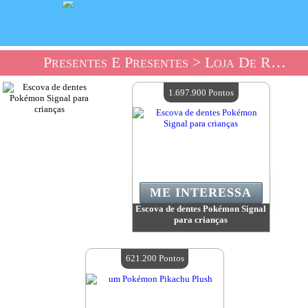
Presentes E Presentes
> Loja De Recordações Pokemon
1.697.900 Pontos
ME INTERESSA
Escova de dentes Pokémon Signal
para crianças
Valor:
1 697 900 Pontos
Quantidade disponível:
4
621.200 Pontos