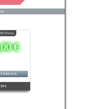
las
400 Pontos
,00 €
NTERESSA
50 €
47 400 Pontos
e disponível:
1
/08/2026 23:59:59