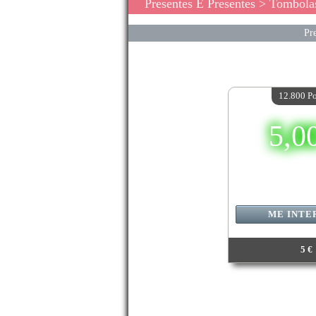
Presentes E Presentes
> Tombola
Pre
12.800 P
5,0
ME INTE
5 €
Valor:
12 80
Quantidade di
Data final:
07/08/