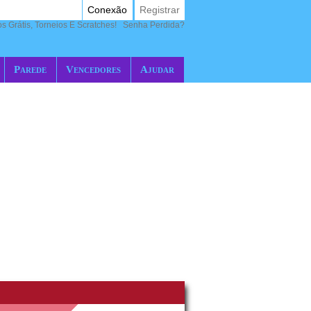
Conexão
Registrar
 Grátis, Torneios E Scratches!
Senha Perdida?
Parede
Vencedores
Ajudar