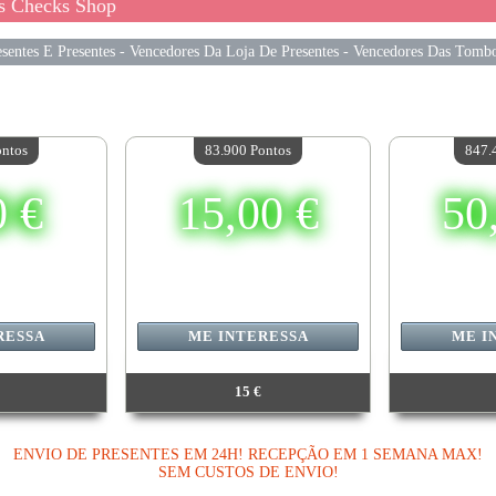
s Checks Shop
sentes E Presentes
-
Vencedores Da Loja De Presentes
-
Vencedores Das Tombo
ontos
83.900 Pontos
847.
0 €
15,00 €
50
RESSA
ME INTERESSA
ME I
15 €
0 Pontos
Valor:
83 900 Pontos
Valor:
8
sponível:
1
Quantidade disponível:
1
Quantidad
2026 23:59:59
Data final:
01/09/2026 23:59:59
Data final:
14
ENVIO DE PRESENTES EM 24H! RECEPÇÃO EM 1 SEMANA MAX!
SEM CUSTOS DE ENVIO!