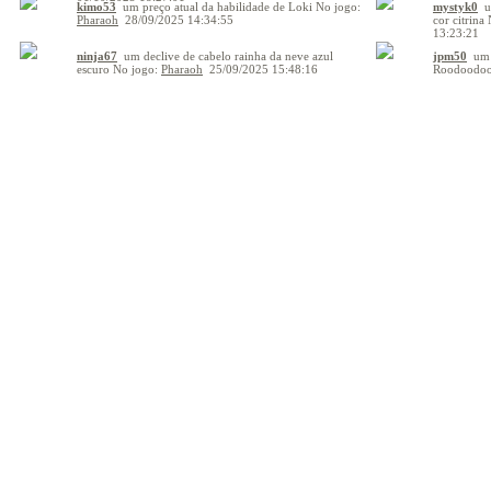
kimo53
um preço atual da habilidade de Loki
No jogo:
mystyk0
u
Pharaoh
28/09/2025 14:34:55
cor citrina
N
13:23:21
ninja67
um declive de cabelo rainha da neve azul
jpm50
um 
escuro
No jogo:
Pharaoh
25/09/2025 15:48:16
Roodoodo