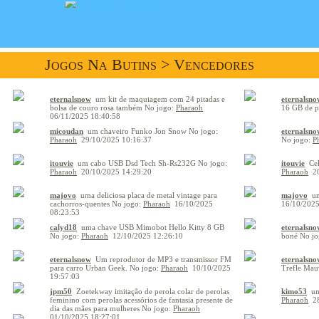
Jogos Na Butins
> Vencedores
eternalsnow
um kit de maquiagem com 24 pitadas e
eternalsno
bolsa de couro rosa também
No jogo:
Pharaoh
16 GB de p
06/11/2025 18:40:58
micoudan
um chaveiro Funko Jon Snow
No jogo:
eternalsno
Pharaoh
29/10/2025 10:16:37
No jogo:
P
itouvie
um cabo USB Dsd Tech Sh-Rs232G
No jogo:
itouvie
Ce
Pharaoh
20/10/2025 14:29:20
Pharaoh
2
majovo
uma deliciosa placa de metal vintage para
majovo
um
cachorros-quentes
No jogo:
Pharaoh
16/10/2025
16/10/2025
08:23:53
calyd18
uma chave USB Mimobot Hello Kitty 8 GB
eternalsno
No jogo:
Pharaoh
12/10/2025 12:26:10
boné
No jo
eternalsnow
Um reprodutor de MP3 e transmissor FM
eternalsno
para carro Urban Geek.
No jogo:
Pharaoh
10/10/2025
Trefle Mau
19:57:03
jpm50
Zoetekway imitação de perola colar de perolas
kimo53
um
feminino com perolas acessórios de fantasia presente de
Pharaoh
2
dia das mães para mulheres
No jogo:
Pharaoh
01/10/2025 18:27:01