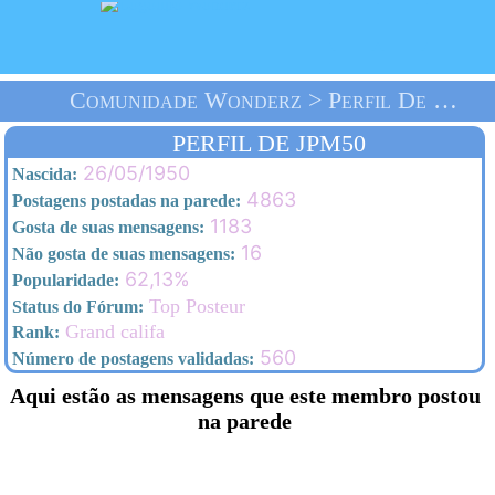
Comunidade Wonderz > Perfil De Jpm50 > Homepage
PERFIL DE JPM50
26/05/1950
Nascida:
4863
Postagens postadas na parede:
1183
Gosta de suas mensagens:
16
Não gosta de suas mensagens:
62,13%
Popularidade:
Top Posteur
Status do Fórum:
Grand califa
Rank:
560
Número de postagens validadas:
Aqui estão as mensagens que este membro postou
na parede