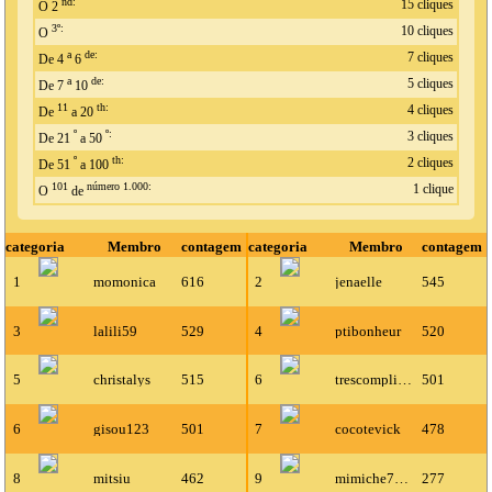
nd:
15 cliques
O 2
3º:
10 cliques
O
a
de:
7 cliques
De 4
6
a
de:
5 cliques
De 7
10
11
th:
4 cliques
De
a 20
º
º:
3 cliques
De 21
a 50
º
th:
2 cliques
De 51
a 100
101
número 1.000:
1 clique
O
de
categoria
Membro
contagem
categoria
Membro
contagem
1
momonica
616
2
jenaelle
545
3
lalili59
529
4
ptibonheur
520
5
christalys
515
6
trescomplique
501
6
gisou123
501
7
cocotevick
478
8
mitsiu
462
9
mimiche72500
277