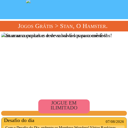
Jogos Grátis
> Stan, O Hamster.
Stan ama cupcakes e deve salvá-los para comê-los!
JOGUE EM
ILIMITADO
Desafio do dia
07/08/2026
Com o Desafio do Dia, enfrente os Membros Wonderz! Vários Rankings