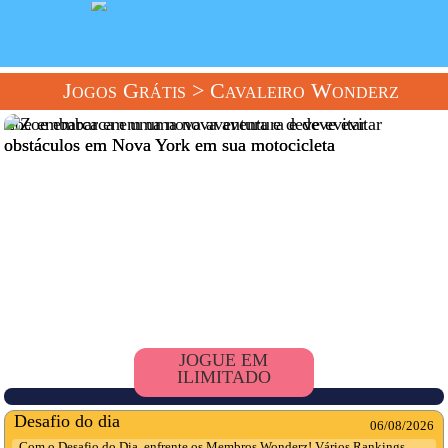
Jogos Grátis
> Cavaleiro Wonderz
Zoe embarca em uma nova aventura e deve evitar
obstáculos em Nova York em sua motocicleta
JOGUE EM
ILIMITADO
Desafio do dia
06/08/2026
Com o Desafio do Dia, enfrente os Membros Wonderz! Vários Rankings