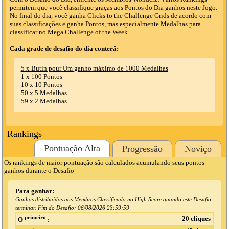
permitem que você classifique graças aos Pontos do Dia ganhos neste Jogo.
No final do dia, você ganha Clicks to the Challenge Grids de acordo com
suas classificações e ganha Pontos, mas especialmente Medalhas para
classificar no Mega Challenge of the Week.
Cada grade de desafio do dia conterá:
5 x Butin pour Um ganho máximo de 1000 Medalhas
1 x 100 Pontos
10 x 10 Pontos
50 x 5 Medalhas
59 x 2 Medalhas
Rankings
Pontuação Alta
Progressão
Noviço
Os rankings de maior pontuação são calculados acumulando seus pontos
ganhos durante o Desafio
Para ganhar:
Ganhos distribuídos aos Membros Classificado no High Score quando este Desafio
terminar. Fim do Desafio:
06/08/2026 23:59:59
primeiro
20 cliques
O
: