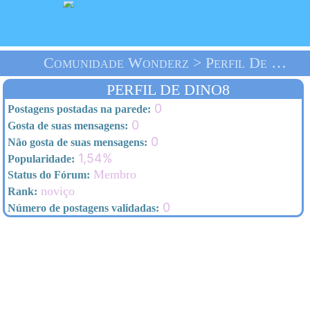
Comunidade Wonderz > Perfil De Dino8 > Homepage
PERFIL DE DINO8
0
Postagens postadas na parede:
0
Gosta de suas mensagens:
0
Não gosta de suas mensagens:
1,54%
Popularidade:
Membro
Status do Fórum:
noviço
Rank:
0
Número de postagens validadas: